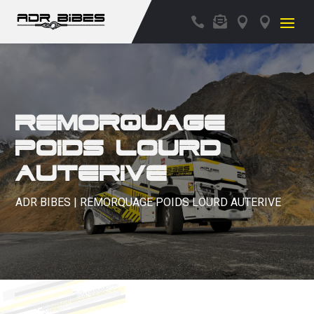




Remorquage
poids lourd
Auterive
ADR BIBES | REMORQUAGE POIDS LOURD AUTERIVE