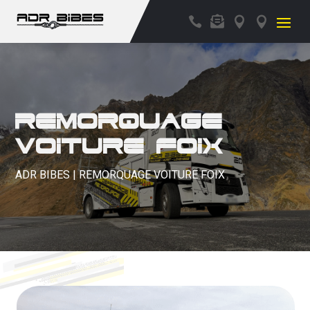




Remorquage
voiture Foix
ADR BIBES | REMORQUAGE VOITURE FOIX